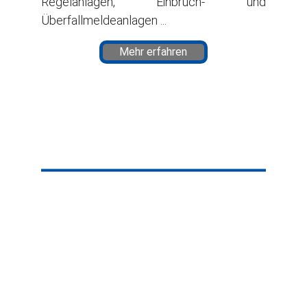
Regelanlagen, Einbruch- und
Überfallmeldeanlagen ...
Mehr erfahren
Kontakt
STANDORT NEUSS
Kempka GmbH & Co. KG
Habichtweg 14
41468 Neuss
Telefon : 
02131 36269
EMail : 
info@kempka-