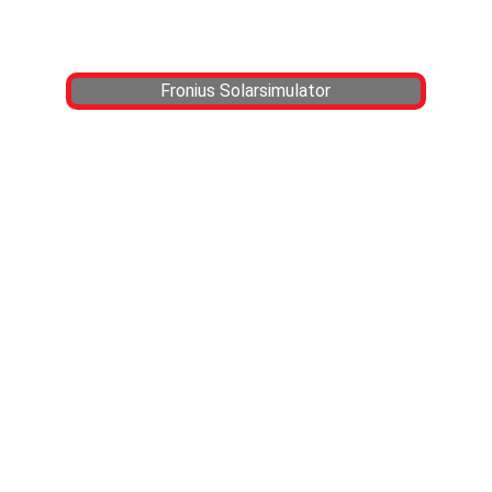
Fronius Solarsimulator
Beispiel für eine intelligente Verknüpfung
von Energiemanagement mit
Ladeinfrastruktur und PV-Anlage mit
Stromspeicher zur Entlastung des
Hausanschlusses.
Derartige Anlagen haben wir bereits
mehrfach mit Komponenten von